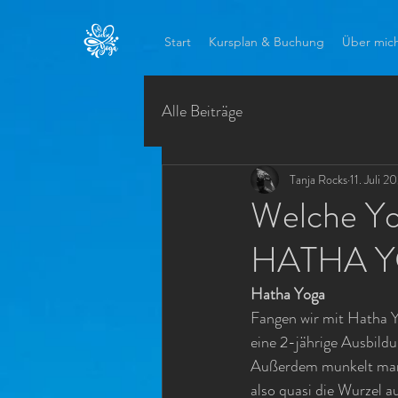
Start
Kursplan & Buchung
Über mic
Alle Beiträge
Tanja Rocks
11. Juli 2
Welche Yog
HATHA 
Hatha Yoga
Fangen wir mit Hatha Y
eine 2-jährige Ausbildu
Außerdem munkelt man, 
also quasi die Wurzel a