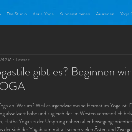
h
Das Studio
Aerial Yoga
Kundenstimmen
Ausreden
Yoga C
024
2 Min. Lesezeit
astile gibt es? Beginnen wir 
YOGA
oga an. Warum? Weil es irgendwie meine Heimat im Yoga ist. De
ng absolviert habe und zugleich der im Westen vermeintlich beka
Hatha Yoga sei der Ursprung nahezu aller bewegungsorientiert
us der sich der Yogabaum mit all seinen vielen Ästen und Zweige