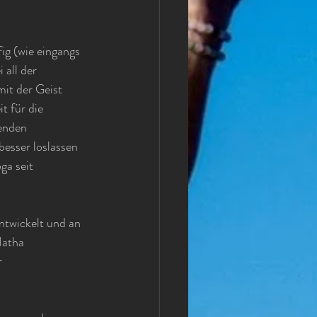
g (wie eingangs 
 all der 
it der Geist 
t für die 
enden 
esser loslassen 
a seit 
ntwickelt und an 
Hatha 
 