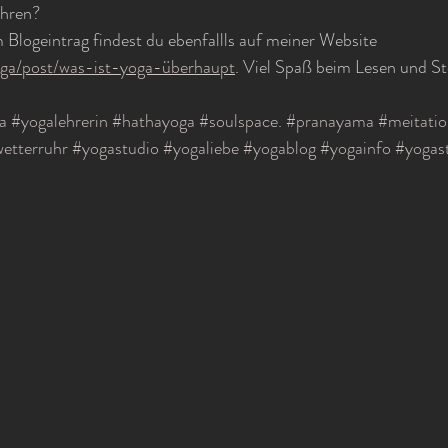
hren? 
m Blogeintrag findest du ebenfallls auf meiner Website 
yoga/post/was-ist-yoga-überhaupt
. Viel Spaß beim Lesen und St
a
#yogalehrerin
#hathayoga
#soulspace
. 
#pranayama
#meitati
etterruhr
#yogastudio
#yogaliebe
#yogablog
#yogainfo
#yogas