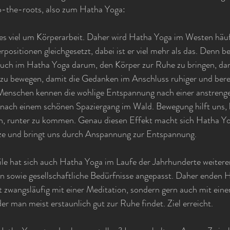
o-the-roots, also zum Hatha Yoga:
s viel um Körperarbeit. Daher wird Hatha Yoga im Westen häufi
ositionen gleichgesetzt, dabei ist er viel mehr als das. Denn bei
 auch im Hatha Yoga darum, den Körper zur Ruhe zu bringen, dam
 zu bewegen, damit die Gedanken im Anschluss ruhiger und berei
 Menschen kennen die wohlige Entspannung nach einer anstreng
 nach einem schönen Spaziergang im Wald. Bewegung hilft uns, b
n, runter zu kommen. Genau diesen Effekt macht sich Hatha Yog
ze und bringt uns durch Anspannung zur Entspannung.
ile hat sich auch Hatha Yoga im Laufe der Jahrhunderte weitere
n sowie gesellschaftliche Bedürfnisse angepasst. Daher enden 
 zwangsläufig mit einer Meditation, sondern gern auch mit einer
er man meist erstaunlich gut zur Ruhe findet. Ziel erreicht.