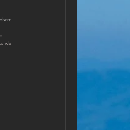
öbern. 
on
tunde