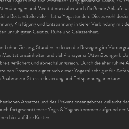
 Hatha Yogastunde also vorstellen? Lang gehaltene Asana, Zwis
Atemübungen und Meditationen aber auch fließende Abläufe wi
elle Bestandteile vieler Hatha Yogastunden. Dieses wohl dosier
nung, Kräftigung und Entspannung in tiefer Verbindung mit d
en unruhigsten Geist zu Ruhe und Gelassenheit.
 und ohne Gesang, Stunden in denen die Bewegung im Vordergru
n Meditationseinheiten und viel Pranayama (Atemübungen). Da
breit gefächert und abwechslungsreich. Durch die eher ruhige 
nzelnen Positionen eignet sich dieser Yogastil sehr gut für Anfän
maßnahme zur Stressreduzierung und Entspannung anerkannt.
eitlichen Ansatzes und des Präventionsangebotes vielleicht der 
 auch fortgeschrittenere Yogis & Yoginis kommen aufgrund der V
nen hier auf ihre Kosten.