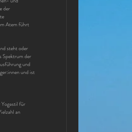
chen- und 
e der 
te 
em Atem führt 
nd steht oder 
s Spektrum der 
Ausführung und 
ger:innen und ist 
Yogastil für 
ielzahl an 