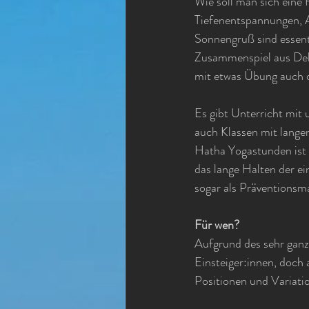
Wie soll man sich eine
Tiefenentspannungen, 
Sonnengruß sind essenti
Zusammenspiel aus Deh
mit etwas Übung auch d
Es gibt Unterricht mit
auch Klassen mit lange
Hatha Yogastunden ist 
das lange Halten der ei
sogar als Präventions
Für wen?
Aufgrund des sehr ganzh
Einsteiger:innen, doch
Positionen und Variatio