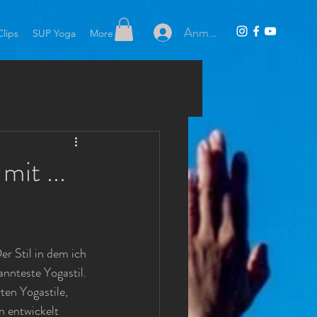
Anmelden
lips
SUP Yoga
More
mit ...
r Stil in dem ich 
nnteste Yogastil. 
en Yogastile, 
n entwickelt 