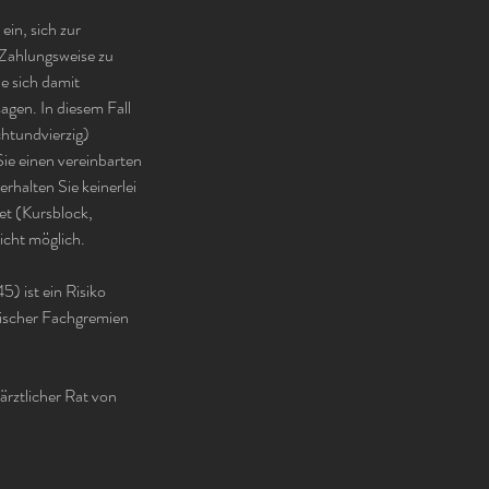
ein, sich zur
 Zahlungsweise zu
ie sich damit
agen. In diesem Fall
chtundvierzig)
Sie einen vereinbarten
rhalten Sie keinerlei
et (Kursblock,
icht möglich.
) ist ein Risiko
nischer Fachgremien
ärztlicher Rat von