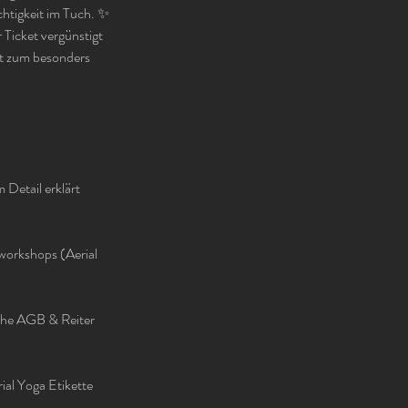
chtigkeit im Tuch. ✨
 Ticket vergünstigt
ot zum besonders
 Detail erklärt
workshops (Aerial
iehe AGB & Reiter
ial Yoga Etikette