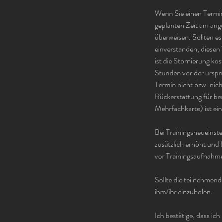
Wenn Sie einen Termin 
geplanten Zeit am ang
überweisen. Sollten es
einverstanden, diesen 
ist die Stornierung ko
Stunden vor der ursprü
Termin nicht bzw. nich
Rückerstattung für be
Mehrfachkarte) ist ei
Bei Trainingsneueinste
zusätzlich erhöht und
vor Trainingsaufnahme
Sollte die teilnehmend
ihm/ihr einzuholen.
Ich bestätige, dass ic