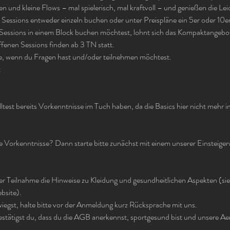
n und kleine Flows – mal spielerisch, mal kraftvoll – und genießen die Lei
Sessions entweder einzeln buchen oder unter Preispläne ein 5er oder 10er
 Sessions in einem Block buchen möchtest, lohnt sich das Kompaktangeb
ffenen Sessions finden ab 3 TN statt.
ke, wenn du Fragen hast und/oder teilnehmen möchtest.
t
test bereits Vorkenntnisse im Tuch haben, da die Basics hier nicht mehr im
 Vorkenntnisse? Dann starte bitte zunächst mit einem unserer Einsteiger
ner Teilnahme die Hinweise zu Kleidung und gesundheitlichen Aspekten (s
bsite).
iegst, halte bitte vor der Anmeldung kurz Rücksprache mit uns.
stätigst du, dass du die AGB anerkennst, sportgesund bist und unsere Aer