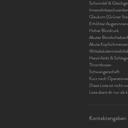
Schwindel & Gleichge
Innenohrbeschwerde
Glaukom (Grüner Sta
Erhöhter Augeninnen
Hoher Blutdruck
Akuter Bandscheibenfo
Akute Kopfschmerzen
Wirbelsäuleninstabilit
Herzinfarkt & Schlaga
Thrombosen
Schwangerschaft
Kurz nach Operation
Diese Liste ist nicht 
Liste dient dir nur als
Kontaktangaben