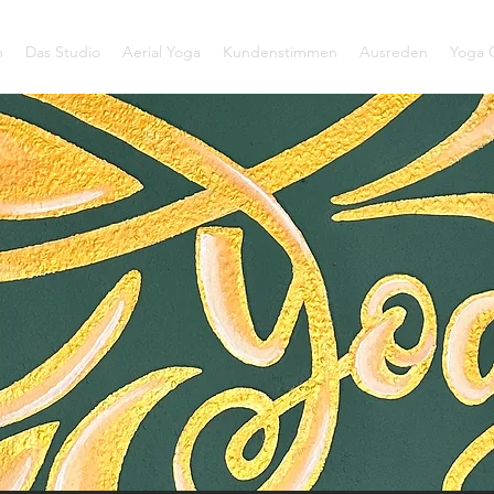
h
Das Studio
Aerial Yoga
Kundenstimmen
Ausreden
Yoga C