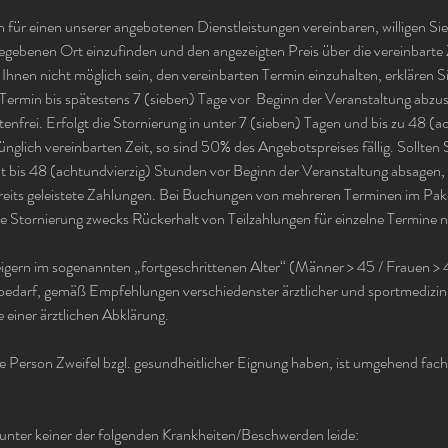
für einen unserer angebotenen Dienstleistungen vereinbaren, willigen Sie 
egebenen Ort einzufinden und den angezeigten Preis über die vereinbarte
 Ihnen nicht möglich sein, den vereinbarten Termin einzuhalten, erklären S
Termin bis spätestens 7 (sieben) Tage vor Beginn der Veranstaltung abzus
stenfrei. Erfolgt die Stornierung in unter 7 (sieben) Tagen und bis zu 48 (a
nglich vereinbarten Zeit, so sind 50% des Angebotspreises fällig. Sollten 
t bis 48 (achtundvierzig) Stunden vor Beginn der Veranstaltung absagen, e
reits geleistete Zahlungen. Bei Buchungen von mehreren Terminen im Pak
ne Stornierung zwecks Rückerhalt von Teilzahlungen für einzelne Termine n
igern im sogenannten „fortgeschrittenen Alter“ (Männer > 45 / Frauen > 45
 bedarf, gemäß Empfehlungen verschiedenster ärztlicher und sportmedizi
 einer ärztlichen Abklärung.
e Person Zweifel bzgl. gesundheitlicher Eignung haben, ist umgehend fach
h unter keiner der folgenden Krankheiten/Beschwerden leide: