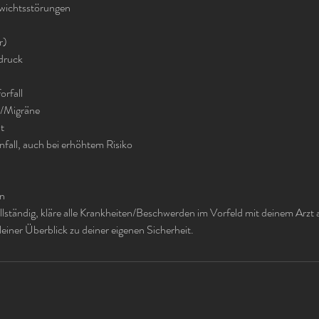
wichtsstörungen
n
r)
druck
rfall
/Migräne
ät
nfall, auch bei erhöhtem Risiko
en
vollständig, kläre alle Krankheiten/Beschwerden im Vorfeld mit deinem Arzt
 kleiner Überblick zu deiner eigenen Sicherheit.