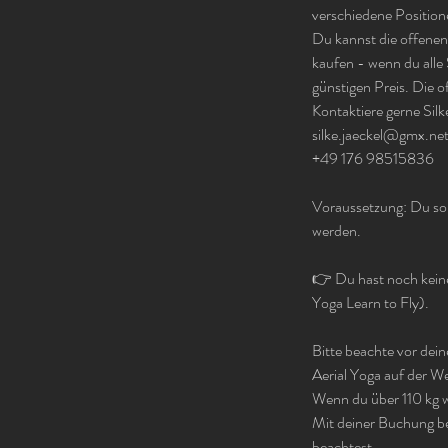
verschiedene Positione
Du kannst die offenen 
kaufen - wenn du alle
günstigen Preis. Die o
Kontaktiere gerne Sil
silke.jaeckel@gmx.ne
+49 176 98515836
Voraussetzung: Du soll
werden.
👉 Du hast noch keine
Yoga Learn to Fly).
Bitte beachte vor dei
Aerial Yoga auf der We
Wenn du über 110 kg w
Mit deiner Buchung be
beachtest.