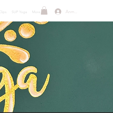
Anmelden
lips
SUP Yoga
More