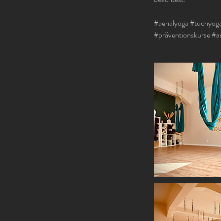
#aerialyoga #tuchyog
#präventionskurse #an