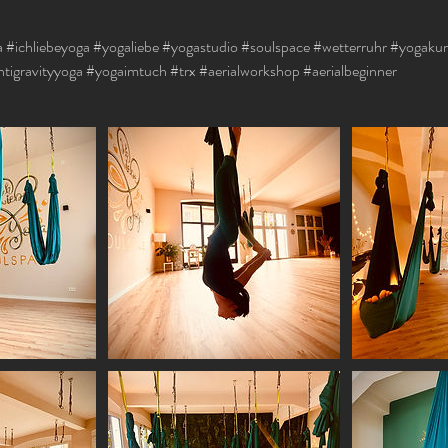
a #ichliebeyoga #yogaliebe #yogastudio #soulspace #wetterruhr #yogaku
tigravityyoga #yogaimtuch #trx #aerialworkshop #aerialbeginner