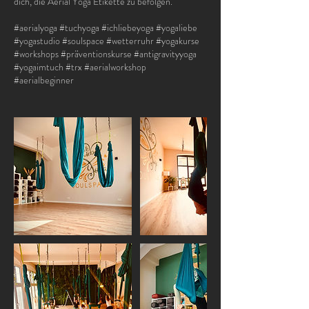
dich, die Aerial Yoga Etikette zu befolgen.
#aerialyoga #tuchyoga #ichliebeyoga #yogaliebe
#yogastudio #soulspace #wetterruhr #yogakurse
#workshops #präventionskurse #antigravityyoga
#yogaimtuch #trx #aerialworkshop
#aerialbeginner