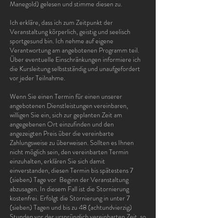
Manegold) gelesen und stimme diesen zu.
Ich erkläre, dass ich zum Zeitpunkt der
Veranstaltung körperlich, geistig und seelisch
sportgesund bin. Ich nehme auf eigene
Verantwortung am angebotenen Programm teil.
Über eventuelle Einschränkungen informiere ich
die Kursleitung selbstständig und unaufgefordert
vor jeder Teilnahme.
Wenn Sie einen Termin für einen unserer
angebotenen Dienstleistungen vereinbaren,
willigen Sie ein, sich zur geplanten Zeit am
angegebenen Ort einzufinden und den
angezeigten Preis über die vereinbarte
Zahlungsweise zu überweisen. Sollten es Ihnen
nicht möglich sein, den vereinbarten Termin
einzuhalten, erklären Sie sich damit
einverstanden, diesen Termin bis spätestens 7
(sieben) Tage vor Beginn der Veranstaltung
abzusagen. In diesem Fall ist die Stornierung
kostenfrei. Erfolgt die Stornierung in unter 7
(sieben) Tagen und bis zu 48 (achtundvierzig)
Stunden vor der ursprünglich vereinbarten Zeit, so