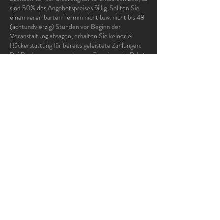
sind 50% des Angebotspreises fällig. Sollten Sie
einen vereinbarten Termin nicht bzw. nicht bis 48
(achtundvierzig) Stunden vor Beginn der
Veranstaltung absagen, erhalten Sie keinerlei
Rückerstattung für bereits geleistete Zahlungen.
Bei Buchungen von mehreren Terminen im Paket
(Kursblock, Mehrfachkarte) ist eine Stornierung
zwecks Rückerhalt von Teilzahlungen für einzelne
Termine nicht möglich.
Bei Trainingsneueinsteigern im sogenannten
„fortgeschrittenen Alter“ (Männer > 45 / Frauen
> 45) ist ein Risiko zusätzlich erhöht und bedarf,
gemäß Empfehlungen verschiedenster ärztlicher
und sportmedizinischer Fachgremien vor
Trainingsaufnahme einer ärztlichen Abklärung.
Sollte die teilnehmende Person Zweifel bzgl.
gesundheitlicher Eignung haben, ist umgehend
fachärztlicher Rat von ihm/ihr einzuholen.
Ich bestätige, dass ich unter keiner der folgenden
Krankheiten/Beschwerden leide: