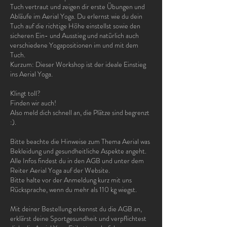
Tuch vertraut und zeigen dir erste Übungen und
Abläufe im Aerial Yoga. Du erlernst wie du dein
Tuch auf die richtige Höhe einstellst sowie den
sicheren Ein- und Ausstieg und natürlich auch
verschiedene Yogapositionen im und mit dem
Tuch.
Kurzum: Dieser Workshop ist der ideale Einstieg
ins Aerial Yoga.
Klingt toll?
Finden wir auch!
Also meld dich schnell an, die Plätze sind begrenzt
:).
Bitte beachte die Hinweise zum Thema Aerial was
Bekleidung und gesundheitliche Aspekte angeht.
Alle Infos findest du in den AGB und unter dem
Reiter Aerial Yoga auf der Website.
Bitte halte vor der Anmeldung kurz mit uns
Rücksprache, wenn du mehr als 110 kg wiegst.
Mit deiner Bestellung erkennst du die AGB an,
erklärst deine Sportgesundheit und verpflichtest