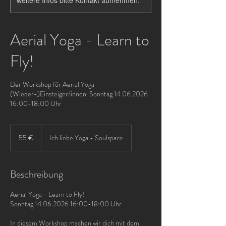
weitere Infos bitte Kontakt aufnehmen.
Aerial Yoga - Learn to
Fly!
Der Workshop für Aerial Yoga
(Wieder-)Einsteiger/innen. Sonntag 14.06.2026
16:00-18:00 Uhr
55
Euro
55 €
Ich liebe Yoga - Soulspace
Beschreibung
Aerial Yoga - Learn to Fly!
Sonntag 14.06.2026 16:00-18:00 Uhr
In diesem Workshop machen wir dich mit dem