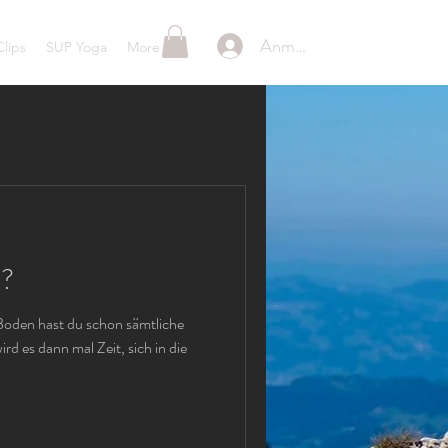
Anmelden
lips
SUP Yoga
More
a?
den hast du schon sämtliche
ird es dann mal Zeit, sich in die