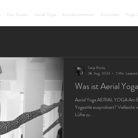
h
Das Studio
Aerial Yoga
Kundenstimmen
Ausreden
Yoga C
Tanja Rocks
28. Aug. 2024
2 Min. Lesezeit
Was ist Aerial Yog
Aerial Yoga AERIAL YOGA Am Bo
Yogastile ausprobiert? Vielleicht w
Lüfte zu...