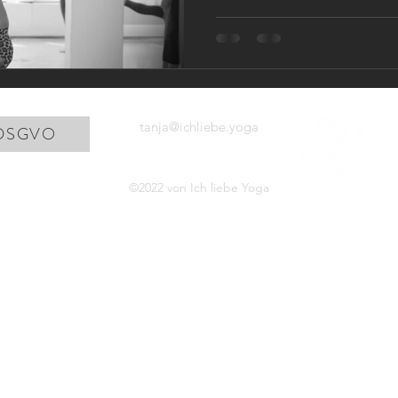
tanja@ichliebe.yoga
DSGVO
©2022 von Ich liebe Yoga