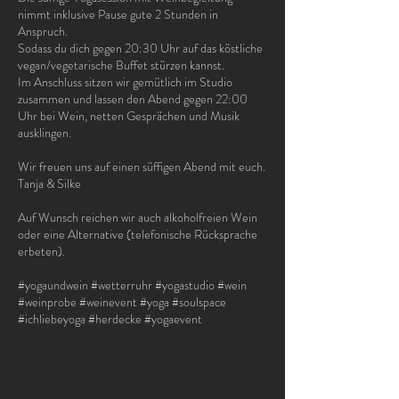
nimmt inklusive Pause gute 2 Stunden in
Anspruch.
Sodass du dich gegen 20:30 Uhr auf das köstliche
vegan/vegetarische Buffet stürzen kannst.
Im Anschluss sitzen wir gemütlich im Studio
zusammen und lassen den Abend gegen 22:00
Uhr bei Wein, netten Gesprächen und Musik
ausklingen.
Wir freuen uns auf einen süffigen Abend mit euch.
Tanja & Silke
Auf Wunsch reichen wir auch alkoholfreien Wein
oder eine Alternative (telefonische Rücksprache
erbeten).
#yogaundwein #wetterruhr #yogastudio #wein
#weinprobe #weinevent #yoga #soulspace
#ichliebeyoga #herdecke #yogaevent