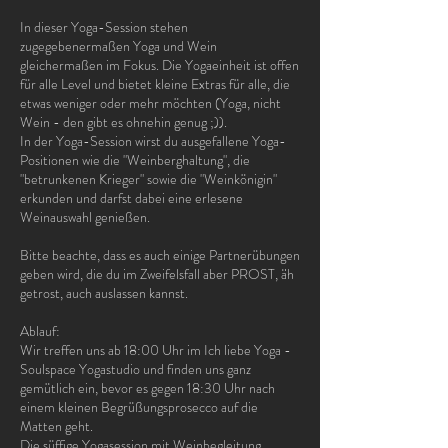
In dieser Yoga-Session stehen
zugegebenermaßen Yoga und Wein
gleichermaßen im Fokus. Die Yogaeinheit ist offen
für alle Level und bietet kleine Extras für alle, die
etwas weniger oder mehr möchten (Yoga, nicht
Wein - den gibt es ohnehin genug ;)).
In der Yoga-Session wirst du ausgefallene Yoga-
Positionen wie die "Weinberghaltung", die
"betrunkenen Krieger" sowie die "Weinkönigin"
erkunden und darfst dabei eine erlesene
Weinauswahl genießen.
Bitte beachte, dass es auch einige Partnerübungen
geben wird, die du im Zweifelsfall aber PROST, äh
getrost, auch auslassen kannst.
Ablauf:
Wir treffen uns ab 18:00 Uhr im Ich liebe Yoga -
Soulspace Yogastudio und finden uns ganz
gemütlich ein, bevor es gegen 18:30 Uhr nach
einem kleinen Begrüßungsprosecco auf die
Matten geht.
Die süffige Yogasession mit Weinbegleitung